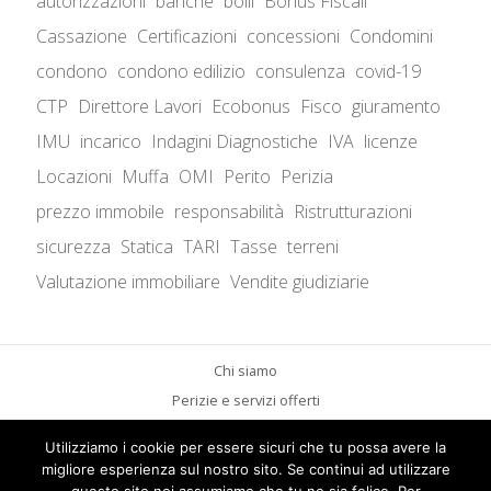
autorizzazioni
banche
bolli
Bonus Fiscali
Cassazione
Certificazioni
concessioni
Condomini
condono
condono edilizio
consulenza
covid-19
CTP
Direttore Lavori
Ecobonus
Fisco
giuramento
IMU
incarico
Indagini Diagnostiche
IVA
licenze
Locazioni
Muffa
OMI
Perito
Perizia
prezzo immobile
responsabilità
Ristrutturazioni
sicurezza
Statica
TARI
Tasse
terreni
Valutazione immobiliare
Vendite giudiziarie
Chi siamo
Perizie e servizi offerti
Aspetti legali
Utilizziamo i cookie per essere sicuri che tu possa avere la
Contattaci
migliore esperienza sul nostro sito. Se continui ad utilizzare
News