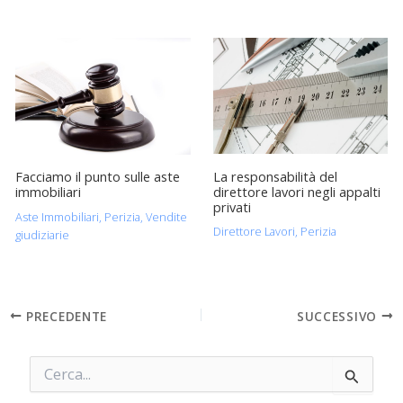
La responsabilità del
Facciamo il punto sulle aste
direttore lavori negli appalti
immobiliari
privati
Aste Immobiliari
,
Perizia
,
Vendite
Direttore Lavori
,
Perizia
giudiziarie
PRECEDENTE
SUCCESSIVO
C
e
r