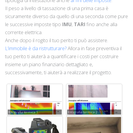
tipologia di intestazione anche
ai fini delle imposte
.
Il peso a livello di tassazione di una prima casa è
sicuramente diverso da quello di una seconda come pure
le successive imposte tipo
IMU
,
TARI
fino anche alla
corrente elettrica.
Anche dopo il rogito il tuo perito ti può assistere.
L’immobile è da ristrutturare?
Allora in fase preventiva il
tuo perito ti aiuterà a quantificare i costi per costruire
insieme un piano finanziario dettagliato e,
successivamente, ti aiuterà a realizzare il progetto.
fotografia termica 1
fotografia termica 2