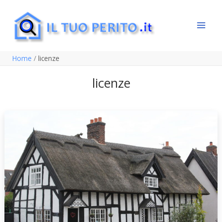
Vai
al
contenuto
Home
licenze
licenze