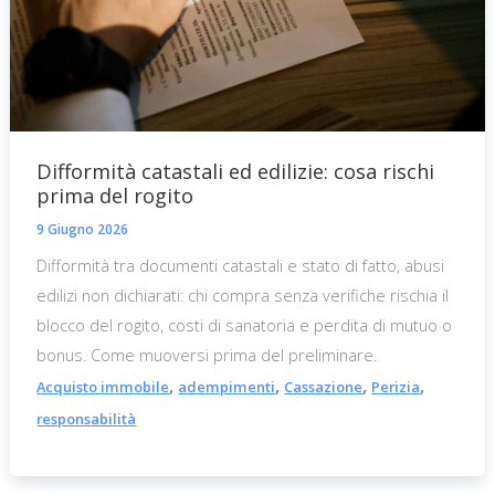
Difformità catastali ed edilizie: cosa rischi
prima del rogito
9 Giugno 2026
Difformità tra documenti catastali e stato di fatto, abusi
edilizi non dichiarati: chi compra senza verifiche rischia il
blocco del rogito, costi di sanatoria e perdita di mutuo o
bonus. Come muoversi prima del preliminare.
,
,
,
,
Acquisto immobile
adempimenti
Cassazione
Perizia
responsabilità