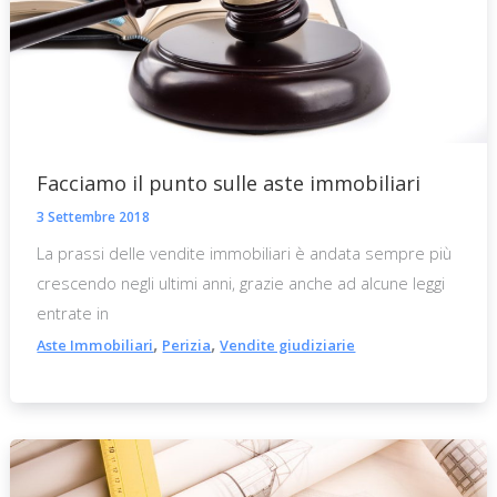
Facciamo il punto sulle aste immobiliari
3 Settembre 2018
La prassi delle vendite immobiliari è andata sempre più
crescendo negli ultimi anni, grazie anche ad alcune leggi
entrate in
,
,
Aste Immobiliari
Perizia
Vendite giudiziarie