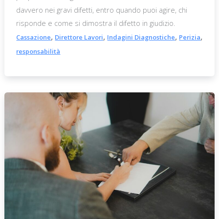
davvero nei gravi difetti, entro quando puoi agire, chi
risponde e come si dimostra il difetto in giudizio.
,
,
,
,
Cassazione
Direttore Lavori
Indagini Diagnostiche
Perizia
responsabilità