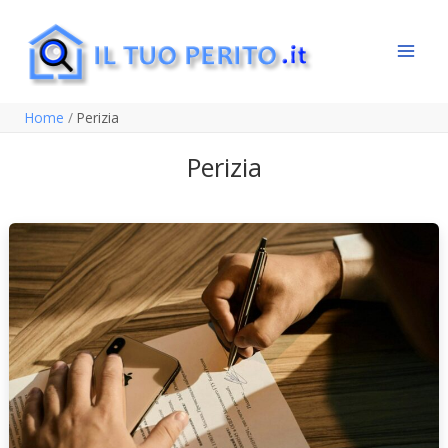
Vai
al
contenuto
Home
Perizia
Perizia