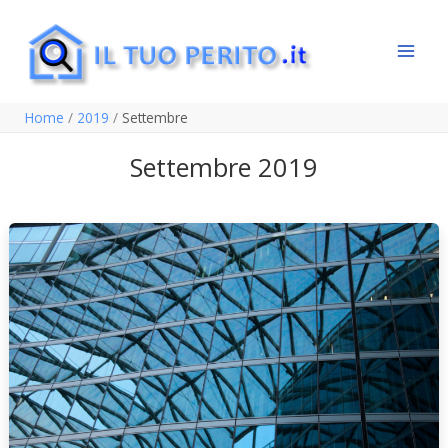
Vai
al
contenuto
Home
2019
Settembre
Settembre 2019