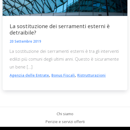
La sostituzione dei serramenti esterni è
detraibile?
20 Settembre 2019
La sostituzione dei serramenti esterni è tra gli interventi
edilizi più comuni degli ultimi anni. Questo è sicuramente
un bene […]
,
,
Agenzia delle Entrate
Bonus Fiscali
Ristrutturazioni
Chi siamo
Perizie e servizi offerti
Aspetti legali