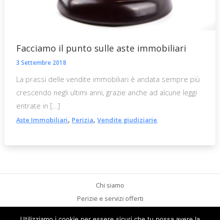
Facciamo il punto sulle aste immobiliari
3 Settembre 2018
La prassi delle vendite immobiliari è andata sempre più
crescendo negli ultimi anni, grazie anche ad alcune leggi
entrate in […]
,
,
Aste Immobiliari
Perizia
Vendite giudiziarie
Chi siamo
Perizie e servizi offerti
Aspetti legali
Utilizziamo i cookie per essere sicuri che tu possa avere la