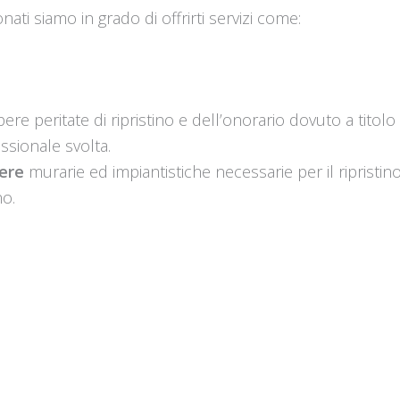
ti siamo in grado di offrirti servizi come:
re peritate di ripristino e dell’onorario dovuto a titolo 
ssionale svolta.
pere
murarie ed impiantistiche necessarie per il ripristin
no.