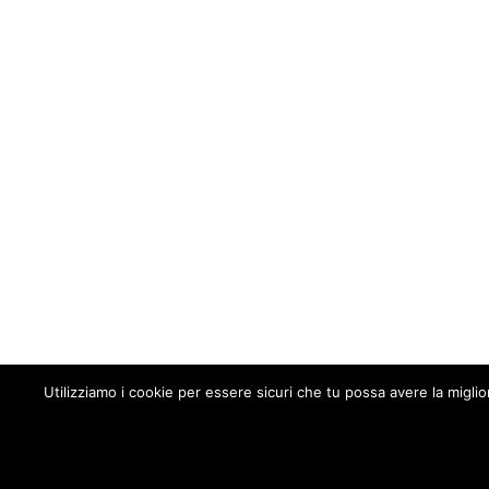
Utilizziamo i cookie per essere sicuri che tu possa avere la migli
Chi siamo
Perizie e servizi offerti
Aspetti legali