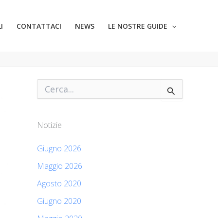
I
CONTATTACI
NEWS
LE NOSTRE GUIDE
C
e
r
c
a
Notizie
:
Giugno 2026
Maggio 2026
Agosto 2020
Giugno 2020