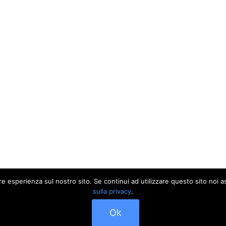
ore esperienza sul nostro sito. Se continui ad utilizzare questo sito noi
sulla privacy
.
Ok
Contattaci
News
Privacy
Hosting and Theme design