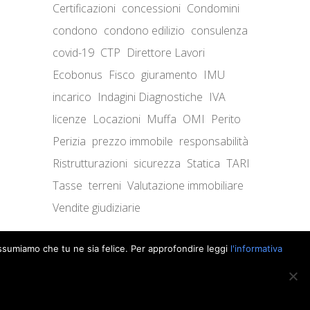
Certificazioni
concessioni
Condomini
condono
condono edilizio
consulenza
covid-19
CTP
Direttore Lavori
Ecobonus
Fisco
giuramento
IMU
incarico
Indagini Diagnostiche
IVA
licenze
Locazioni
Muffa
OMI
Perito
Perizia
prezzo immobile
responsabilità
Ristrutturazioni
sicurezza
Statica
TARI
Tasse
terreni
Valutazione immobiliare
Vendite giudiziarie
 assumiamo che tu ne sia felice. Per approfondire leggi
l'informativa
Supero Ltd
. © 2026 iltuoperito.it. Tutti i diritti riservati.