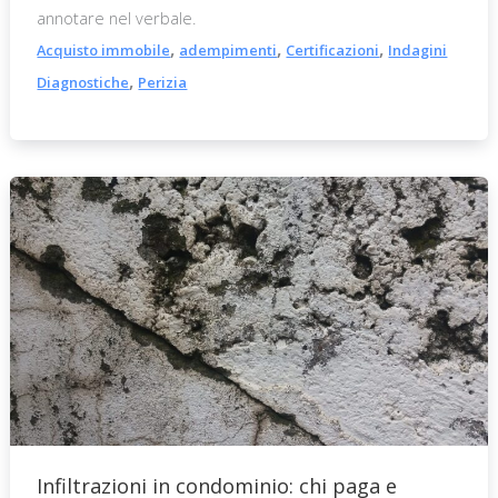
annotare nel verbale.
,
,
,
Acquisto immobile
adempimenti
Certificazioni
Indagini
,
Diagnostiche
Perizia
Infiltrazioni in condominio: chi paga e