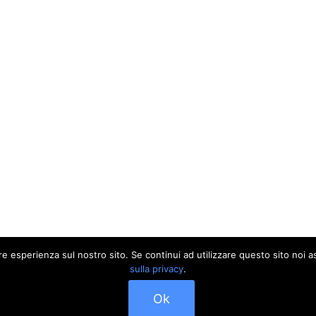
ore esperienza sul nostro sito. Se continui ad utilizzare questo sito noi
sulla privacy
.
Ok
Contattaci
News
Privacy
Hosting and Theme design