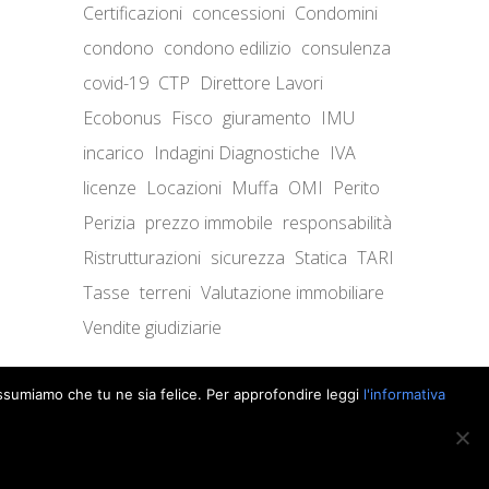
Certificazioni
concessioni
Condomini
condono
condono edilizio
consulenza
covid-19
CTP
Direttore Lavori
Ecobonus
Fisco
giuramento
IMU
incarico
Indagini Diagnostiche
IVA
licenze
Locazioni
Muffa
OMI
Perito
Perizia
prezzo immobile
responsabilità
Ristrutturazioni
sicurezza
Statica
TARI
Tasse
terreni
Valutazione immobiliare
Vendite giudiziarie
 assumiamo che tu ne sia felice. Per approfondire leggi
l'informativa
Supero Ltd
. © 2026 iltuoperito.it. Tutti i diritti riservati.