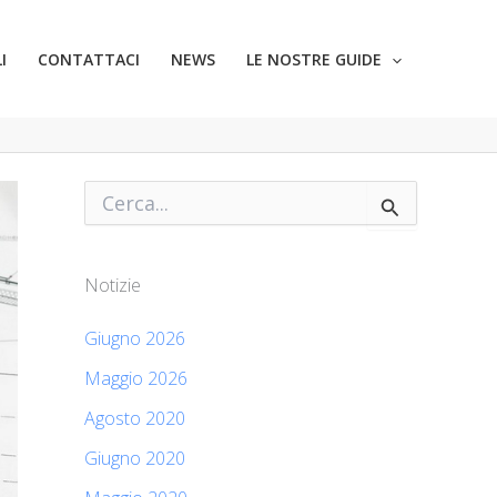
I
CONTATTACI
NEWS
LE NOSTRE GUIDE
C
e
r
c
a
Notizie
:
Giugno 2026
Maggio 2026
Agosto 2020
Giugno 2020