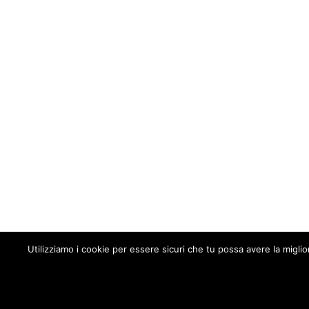
Utilizziamo i cookie per essere sicuri che tu possa avere la migli
Chi siamo
Perizie e servizi offerti
Aspetti legali