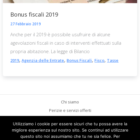
Bonus fiscali 2019
27 Febbraio 2019
Anche per il 2019 è possibile usufruire di alcune
agevolazioni fiscali in caso di interventi effettuati sulla
propria abitazione. La legge di Bilancio
,
,
,
,
2019
Agenzia delle Entrate
Bonus Fiscali
Fisco
Tasse
Chi siamo
Perizie e servizi offerti
Aspetti legali
Utilizziamo i cookie per essere sicuri che tu possa avere la
Contattaci
migliore esperienza sul nostro sito. Se continui ad utilizzare
News
questo sito noi assumiamo che tu ne sia felice. Per