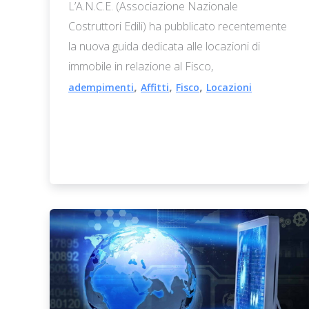
L’A.N.C.E. (Associazione Nazionale
Costruttori Edili) ha pubblicato recentemente
la nuova guida dedicata alle locazioni di
immobile in relazione al Fisco,
,
,
,
adempimenti
Affitti
Fisco
Locazioni