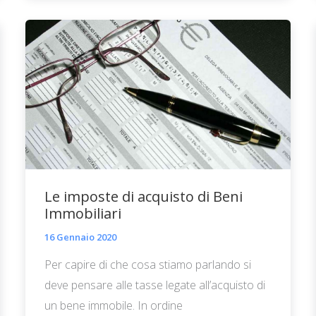
Le imposte di acquisto di Beni
Immobiliari
16 Gennaio 2020
Per capire di che cosa stiamo parlando si
deve pensare alle tasse legate all’acquisto di
un bene immobile. In ordine