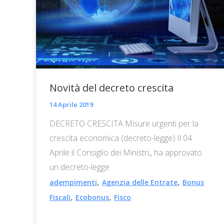
Novità del decreto crescita
14 Aprile 2019
DECRETO CRESCITA Misure urgenti per la
crescita economica (decreto-legge) Il 04
Aprile il Consiglio dei Ministri,, ha approvato
un decreto-legge
,
,
adempimenti
Agenzia delle Entrate
Bonus
,
,
Fiscali
Ecobonus
Fisco