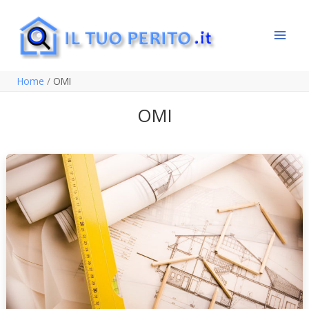
Vai
al
contenuto
Home
OMI
OMI