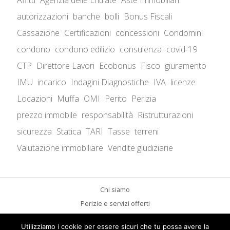
Affitti
Agenzia delle Entrate
Aste Immobiliari
autorizzazioni
banche
bolli
Bonus Fiscali
Cassazione
Certificazioni
concessioni
Condomini
condono
condono edilizio
consulenza
covid-19
CTP
Direttore Lavori
Ecobonus
Fisco
giuramento
IMU
incarico
Indagini Diagnostiche
IVA
licenze
Locazioni
Muffa
OMI
Perito
Perizia
prezzo immobile
responsabilità
Ristrutturazioni
sicurezza
Statica
TARI
Tasse
terreni
Valutazione immobiliare
Vendite giudiziarie
Chi siamo
Perizie e servizi offerti
Aspetti legali
Utilizziamo i cookie per essere sicuri che tu possa avere la