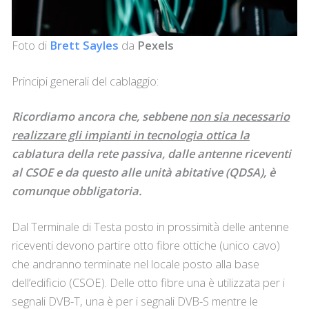
Foto di
Brett Sayles
da
Pexels
Principi generali del cablaggio:
Ricordiamo
ancora
che
,
sebbene
non sia necessario
realizzare gli impianti in tecnologia ottica la
cablatura
della
rete
passiva
,
dalle
antenne
riceventi
al CSOE e da questo alle unità abitative (QDSA), è
comunque
obbligatoria.
Dal Terminale di Testa posto in prossimità delle antenne
riceventi devono partire otto fibre ottiche (unico cavo)
che andranno terminate nel locale posto alla base
dell’edificio (CSOE). Delle otto fibre una è utilizzata per i
segnali DVB-T, una è per i segnali DVB-S mentre le