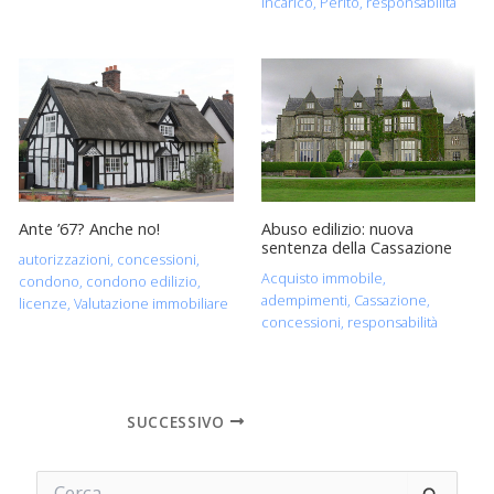
incarico
,
Perito
,
responsabilità
Abuso edilizio: nuova
Ante ’67? Anche no!
sentenza della Cassazione
autorizzazioni
,
concessioni
,
Acquisto immobile
,
condono
,
condono edilizio
,
adempimenti
,
Cassazione
,
licenze
,
Valutazione immobiliare
concessioni
,
responsabilità
SUCCESSIVO
C