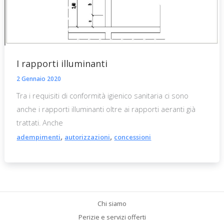
I rapporti illuminanti
2 Gennaio 2020
Tra i requisiti di conformità igienico sanitaria ci sono
anche i rapporti illuminanti oltre ai rapporti aeranti già
trattati. Anche
,
,
adempimenti
autorizzazioni
concessioni
Chi siamo
Perizie e servizi offerti