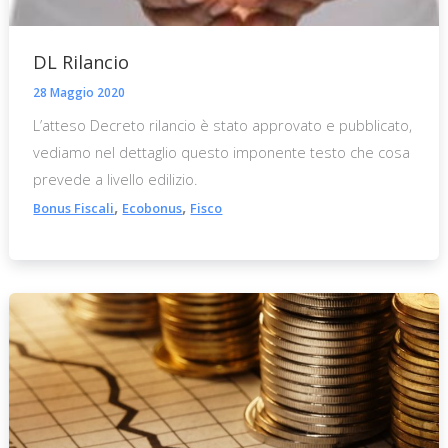
DL Rilancio
28 Maggio 2020
L’atteso Decreto rilancio è stato approvato e pubblicato,
vediamo nel dettaglio questo imponente testo che cosa
prevede a livello edilizio.
,
,
Bonus Fiscali
Ecobonus
Fisco