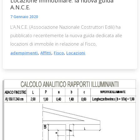
Locazione immobiliare: la nuova guida
A.N.C.E.
7 Gennaio 2020
L’A.N.C.E. (Associazione Nazionale Costruttori Edili) ha
pubblicato recentemente la nuova guida dedicata alle
locazioni di immobile in relazione al Fisco,
,
,
,
adempimenti
Affitti
Fisco
Locazioni