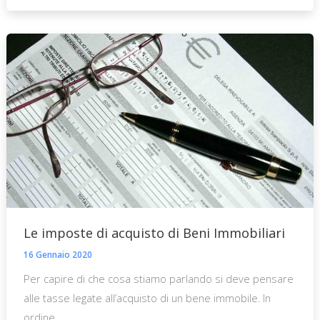
Le imposte di acquisto di Beni Immobiliari
16 Gennaio 2020
Per capire di che cosa stiamo parlando si deve pensare
alle tasse legate all’acquisto di un bene immobile. In
ordine