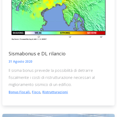
Sismabonus e DL rilancio
31 Agosto 2020
Il sisma bonus prevede la possibilità di detrarre
fiscalmente i costi di ristrutturazione necessari al
miglioramento sismico di un edificio.
,
,
Bonus Fiscali
Fisco
Ristrutturazioni